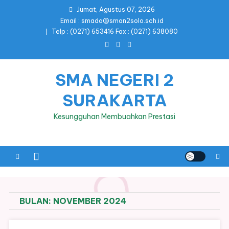
Skip
Jumat, Agustus 07, 2026
to
Email : smada@sman2solo.sch.id
content
Telp : (0271) 653416 Fax : (0271) 638080
SMA NEGERI 2
SURAKARTA
Kesungguhan Membuahkan Prestasi
BULAN:
NOVEMBER 2024